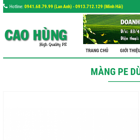
Hotline:
0941.68.79.99 (Lan Anh) - 0913.712.129 (Minh Hải)
TRANG CHỦ
GIỚI THIỆ
MÀNG PE D