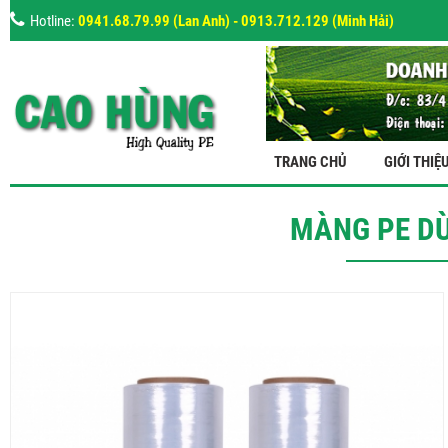
Hotline:
0941.68.79.99 (Lan Anh) - 0913.712.129 (Minh Hải)
TRANG CHỦ
GIỚI THIỆ
MÀNG PE D